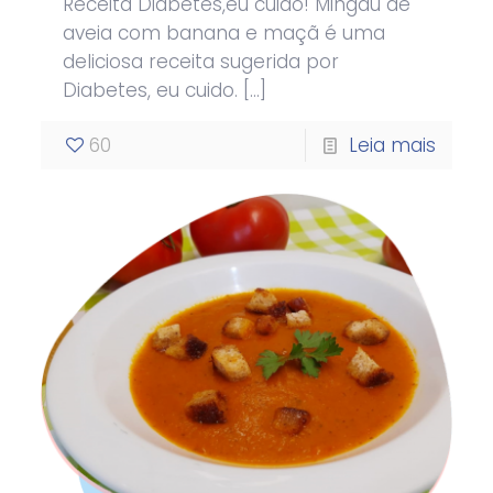
Receita Diabetes,eu cuido! Mingau de
aveia com banana e maçã é uma
deliciosa receita sugerida por
Diabetes, eu cuido.
[…]
60
Leia mais