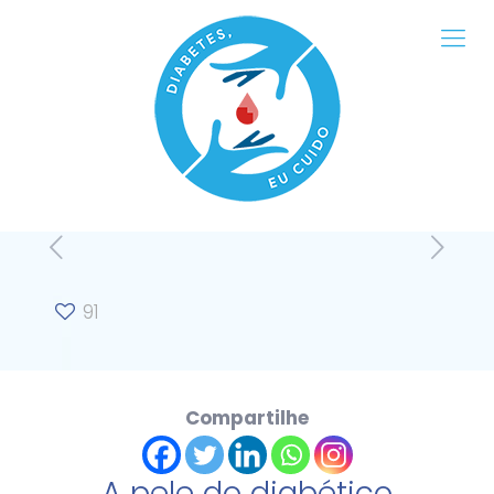
91
Compartilhe
A pele do diabético